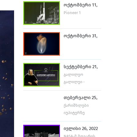
ოქტომბერი 11,
2022
Pioneer 1
ოქტომბერი 31,
2022
სექტემბერი 21,
2022
გალილეო
გალილეი -
სამეცნიერო
რევოლუციის
თებერვალი 25,
საწყისებთან
2022
ქარიშხლები
იუპიტერზე
ივლისი 26, 2022
NASA-მ მთვარის