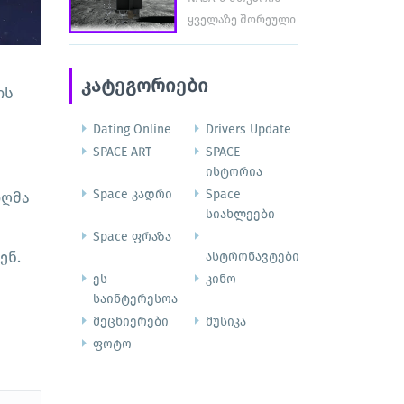
ყველაზე შორეული
მხარისკენ ფრენა
დააანონსა
კატეგორიები
ის
Dating Online
Drivers Update
SPACE ART
SPACE
ისტორია
Space კადრი
Space
იღმა
სიახლეები
Space ფრაზა
ენ.
ასტრონავტები
ეს
კინო
საინტერესოა
მეცნიერები
მუსიკა
ფოტო